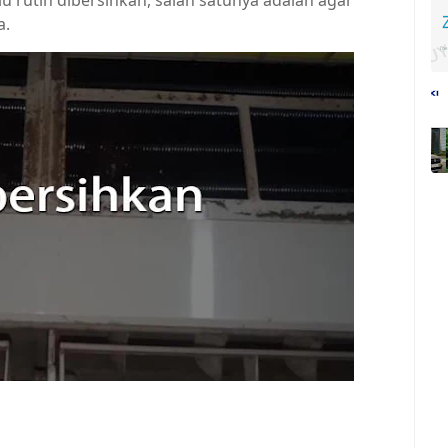
 rutin dibersihkan, salah satunya adalah agar
a.