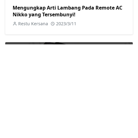
Mengungkap Arti Lambang Pada Remote AC
Nikko yang Tersembunyi!
Restu Kersana
2023/3/11
Kenapa AC Cassette Neuva Itu Pilihan
Terbaik? Ini Dia Alasannya!
Restu Kersana
2023/12/8