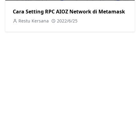
Cara Setting RPC AIOZ Network di Metamask
Restu Kersana
2022/6/25
Cara Setting RPC Vela1 Chain Mainnet di
Metamask
Restu Kersana
2022/6/24