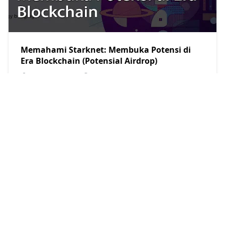
Memahami Starknet: Membuka Potensi di
Era Blockchain (Potensial Airdrop)
Restu Kersana
2023/11/10
Cara Bridge ETH ke ETH Starknet Via
StarkGate