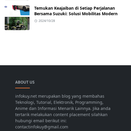
Temukan Keajaiban di Setiap Perjalanan
Bersama Suzuki: Solusi Mobilitas Modern
2024/10/28
ABOUT US
infokuy.net merupakan blog yang membahas
Teknologi, Tutorial, Elektronik, Programming,
Anime dan Informasi Menarik Lainnya. Jika anda
tertarik melakukan content placement silahkan
hubungi email berikut ini:
contactinfokuy@gmail.com