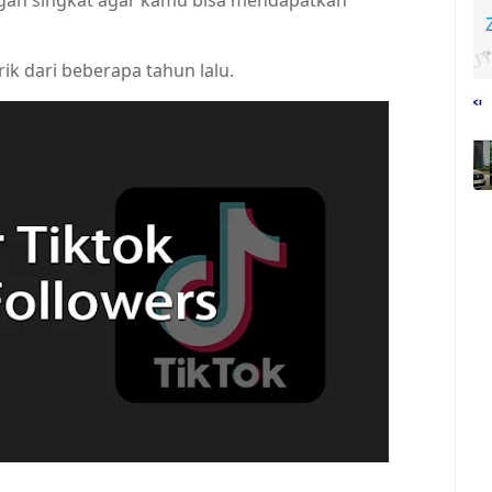
an singkat agar kamu bisa mendapatkan
k dari beberapa tahun lalu.