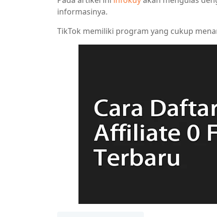
Pada artikel ini
infokuy
akan mengulas deng
informasinya.
TikTok memiliki program yang cukup menari