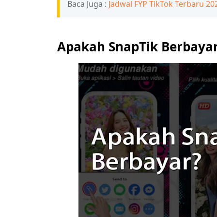
Baca Juga :
Jadwal FYP TikTok Terbaru 202
Apakah SnapTik Berbaya