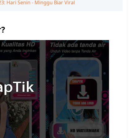
3: Hari Senin - Minggu Biar Viral
r?