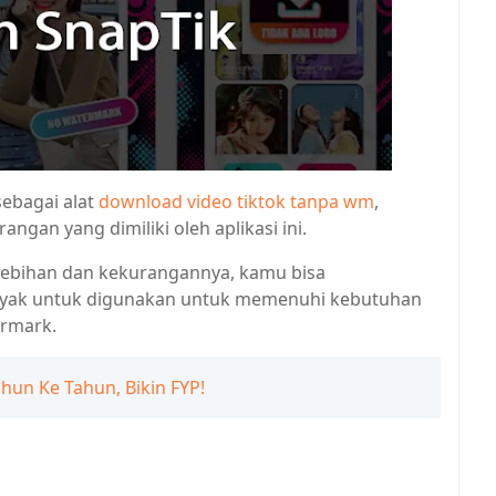
ebagai alat
download video tiktok tanpa wm
,
ngan yang dimiliki oleh aplikasi ini.
lebihan dan kekurangannya, kamu bisa
 layak untuk digunakan untuk memenuhi kebutuhan
ermark.
ahun Ke Tahun, Bikin FYP!