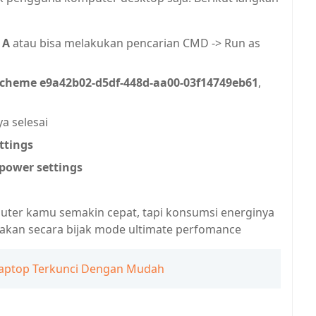
 A
atau bisa melakukan pencarian CMD -> Run as
scheme e9a42b02-d5df-448d-aa00-03f14749eb61
,
a selesai
ttings
 power settings
er kamu semakin cepat, tapi konsumsi energinya
unakan secara bijak mode ultimate perfomance
Laptop Terkunci Dengan Mudah