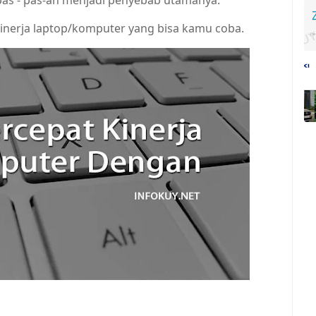
 pas - pas-an menjadi penyebab utamanya.
nerja laptop/komputer yang bisa kamu coba.