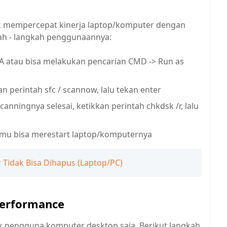
tuk mempercepat kinerja laptop/komputer dengan
kah - langkah penggunaannya:
A atau bisa melakukan pencarian CMD -> Run as
n perintah sfc / scannow, lalu tekan enter
nningnya selesai, ketikkan perintah chkdsk /r, lalu
kamu bisa merestart laptop/komputernya
 Tidak Bisa Dihapus (Laptop/PC)
Performance
tuk pengguna komputer desktop saja. Berikut langkah