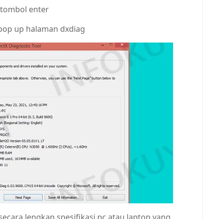
 tombol enter
pop up halaman dxdiag
ecara lengkap spesifikasi pc atau laptop yang