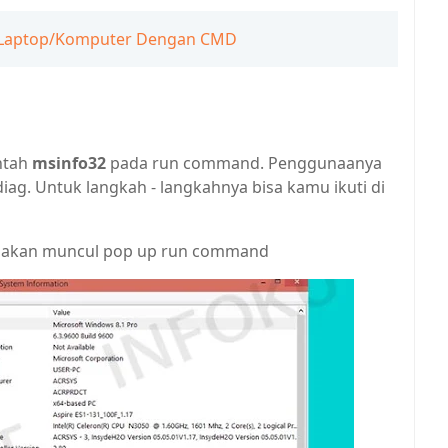
a Laptop/Komputer Dengan CMD
ntah
msinfo32
pada run command. Penggunaanya
iag. Untuk langkah - langkahnya bisa kamu ikuti di
ti akan muncul pop up run command