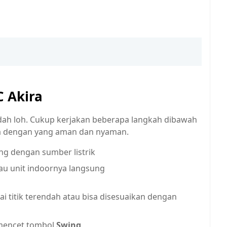
 Akira
dah loh. Cukup kerjakan beberapa langkah dibawah
ra dengan yang aman dan nyaman.
ng dengan sumber listrik
au unit indoornya langsung
a
i titik terendah atau bisa disesuaikan dengan
emencet tombol
Swing