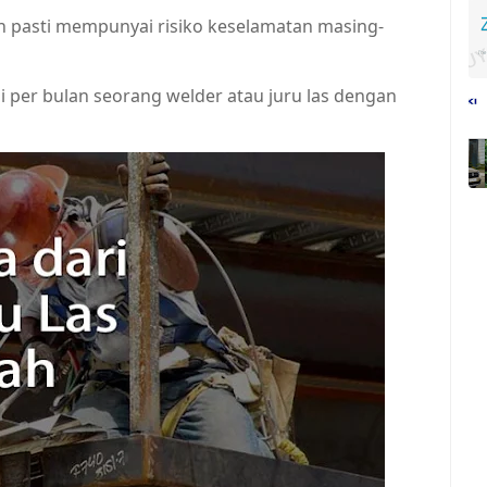
an pasti mempunyai risiko keselamatan masing-
 per bulan seorang welder atau juru las dengan