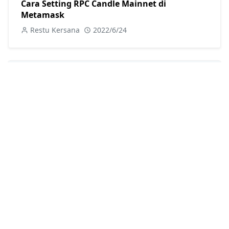
Cara Setting RPC Candle Mainnet di
Metamask
Restu Kersana
2022/6/24
Cara Setting RPC Vela1 Chain Mainnet di
Metamask
Restu Kersana
2022/6/24