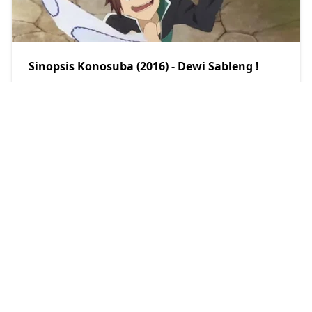
Sinopsis Konosuba (2016) - Dewi Sableng !
Restu Kersana
2021/1/18
Sinopsis Jujutsu Kaisen (2020) - Pertarungan
Sihir