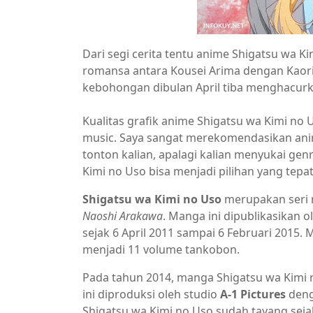
Dari segi cerita tentu anime Shigatsu wa Ki
romansa antara Kousei Arima dengan Kaori
kebohongan dibulan April tiba menghacur
Kualitas grafik anime Shigatsu wa Kimi n
music. Saya sangat merekomendasikan anime
tonton kalian, apalagi kalian menyukai ge
Kimi no Uso bisa menjadi pilihan yang tepat
Shigatsu wa Kimi no Uso
merupakan seri m
Naoshi Arakawa
. Manga ini dipublikasikan o
sejak 6 April 2011 sampai 6 Februari 2015
menjadi 11 volume tankobon.
Pada tahun 2014, manga Shigatsu wa Kimi 
ini diproduksi oleh studio
A-1 Pictures
deng
Shigatsu wa Kimi no Uso sudah tayang seja