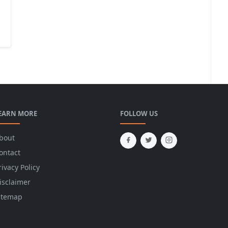
EARN MORE
FOLLOW US
bout
ontact
rivacy Policy
isclaimer
itemap