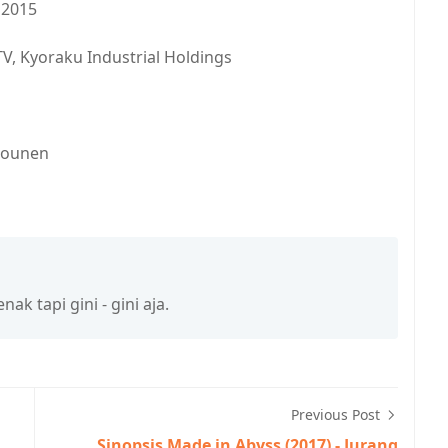
 2015
 TV, Kyoraku Industrial Holdings
hounen
k tapi gini - gini aja.
Previous Post
Sinopsis Made in Abyss (2017) - Jurang