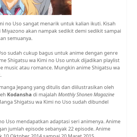
mi no Uso sangat menarik untuk kalian ikuti. Kisah
 Miyazono akan nampak sedikit demi sedikit sampai
kan semuanya.
o Uso sudah cukup bagus untuk anime dengan genre
 Shigatsu wa Kimi no Uso untuk dijadikan playlist
nre music atau romance. Mungkin anime Shigatsu wa
.
anga Jepang yang ditulis dan diilustrasikan oleh
leh
Kodansha
di majalah
Monthly Shonen Magazine
. Manga Shigatsu wa Kimi no Uso sudah dibundel
no Uso mendapatkan adaptasi seri animenya. Anime
an jumlah episode sebanyak 22 episode. Anime
k 10 Oktober 2014 sampai 20 Maret 2015.