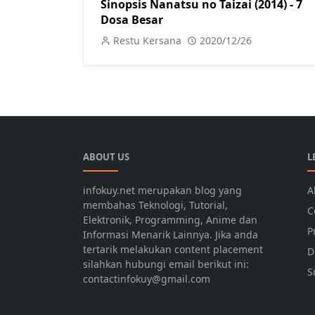
Sinopsis Nanatsu no Taizai (2014) - 7
Dosa Besar
Restu Kersana
2020/12/26
ABOUT US
L
infokuy.net merupakan blog yang
A
membahas Teknologi, Tutorial,
C
Elektronik, Programming, Anime dan
P
Informasi Menarik Lainnya. Jika anda
tertarik melakukan content placement
D
silahkan hubungi email berikut ini:
S
contactinfokuy@gmail.com