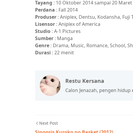
Tayang
: 10 Oktober 2014 sampai 20 Maret
Perdana
: Fall 2014
Produser
: Aniplex, Dentsu, Kodansha, Fuji
Lisensor
: Aniplex of America
Studio
: A-1 Pictures
Sumber
: Manga
Genre
: Drama, Music, Romance, School, S
Durasi
: 22 menit
Restu Kersana
Calon Jenazah, pengen hidup ena
Next Post
Sinopsis Kuroko no Basket (2012)