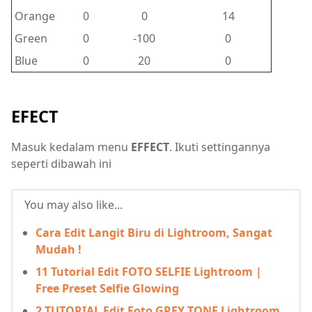
Orange
0
0
14
Green
0
-100
0
Blue
0
20
0
EFECT
Masuk kedalam menu
EFFECT
. Ikuti settingannya
seperti dibawah ini
You may also like...
Cara Edit Langit Biru di Lightroom, Sangat
Mudah !
11 Tutorial Edit FOTO SELFIE Lightroom |
Free Preset Selfie Glowing
2 TUTORIAL Edit Foto GREY TONE Lightroom