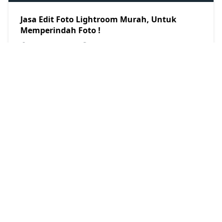
Jasa Edit Foto Lightroom Murah, Untuk
Memperindah Foto !
Restu Kersana
2021/7/31
2 Tutorial Edit Foto Sunset Tone Lightroom
Mobile
Restu Kersana
2022/10/6