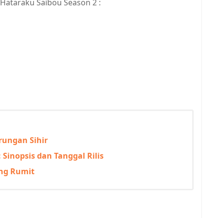
 Hataraku Saibou Season 2 :
arungan Sihir
 Sinopsis dan Tanggal Rilis
ang Rumit