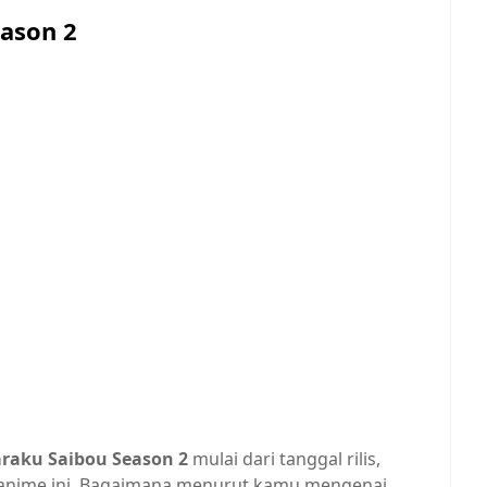
eason 2
raku Saibou Season 2
mulai dari tanggal rilis,
ait anime ini. Bagaimana menurut kamu mengenai