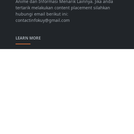
Anime dan Informasi Menarik Lainnya. Jika anda
tertarik melakukan content placement silahkan
hubungi email berikut ini:
contactinfokuy@gmail.com
LEARN MORE
About
Contact
Privacy Policy
Disclaimer
Sitemap
FOLLOW US