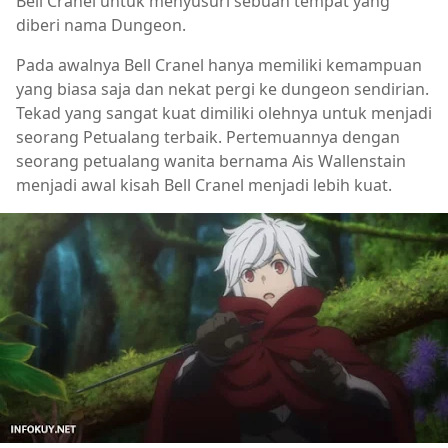
Bell Cranel untuk menyusuri sebuah tempat yang
diberi nama Dungeon.
Pada awalnya Bell Cranel hanya memiliki kemampuan
yang biasa saja dan nekat pergi ke dungeon sendirian.
Tekad yang sangat kuat dimiliki olehnya untuk menjadi
seorang Petualang terbaik. Pertemuannya dengan
seorang petualang wanita bernama Ais Wallenstain
menjadi awal kisah Bell Cranel menjadi lebih kuat.