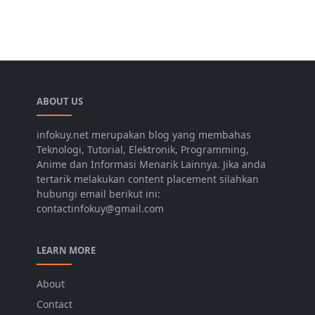
ABOUT US
infokuy.net merupakan blog yang membahas
Teknologi, Tutorial, Elektronik, Programming,
Anime dan Informasi Menarik Lainnya. Jika anda
tertarik melakukan content placement silahkan
hubungi email berikut ini:
contactinfokuy@gmail.com
LEARN MORE
About
Contact