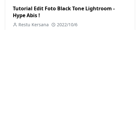
Tutorial Edit Foto Black Tone Lightroom -
Hype Abis !
Restu Kersana
2022/10/6
11 Tutorial Edit FOTO SELFIE Lightroom | Free
Preset Selfie Glowing
Restu Kersana
2022/10/6