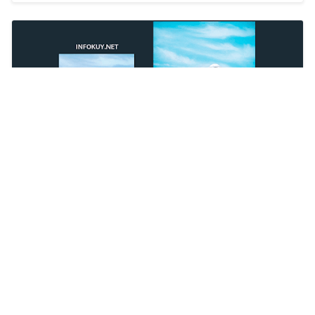
RUMUS LIGHTROOM PANTAI, Warna Semakin
Indah
Restu Kersana
2022/10/6