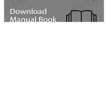
Download Manual Book AC Hitachi dan
Pelajari Cara Meningkatkan Kinerja AC Anda
Restu Kersana
2023/3/11
RECENT POST
Perbedaan Latihan Sendiri Vs Bantuan
Aplikasi Gym