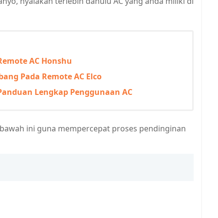
nyo, nyalakan terlebih dahulu AC yang anda miliki di
 Remote AC Honshu
mbang Pada Remote AC Elco
 Panduan Lengkap Penggunaan AC
 di bawah ini guna mempercepat proses pendinginan