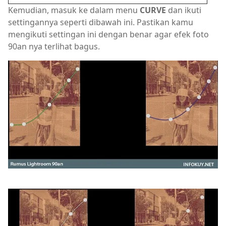
Kemudian, masuk ke dalam menu
CURVE
dan ikuti
settingannya seperti dibawah ini. Pastikan kamu
mengikuti settingan ini dengan benar agar efek foto
90an nya terlihat bagus.