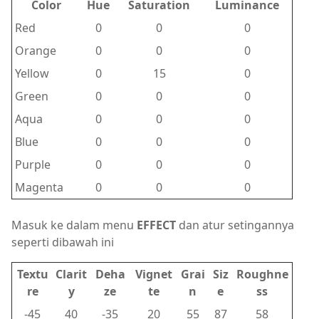
Color
Hue
Saturation
Luminance
Red
0
0
0
Orange
0
0
0
Yellow
0
15
0
Green
0
0
0
Aqua
0
0
0
Blue
0
0
0
Purple
0
0
0
Magenta
0
0
0
Masuk ke dalam menu
EFFECT
dan atur setingannya
seperti dibawah ini
Textu
Clarit
Deha
Vignet
Grai
Siz
Roughne
re
y
ze
te
n
e
ss
-45
40
-35
20
55
87
58