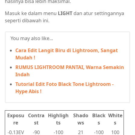
hasilnya bisa lebih maksimal.
Masuk ke dalam menu
LIGHT
dan atur settingannya
seperti dibawah ini.
You may also like...
Cara Edit Langit Biru di Lightroom, Sangat
Mudah !
RUMUS LIGHTROOM PANTAI, Warna Semakin
Indah
Tutorial Edit Foto Black Tone Lightroom -
Hype Abis !
Exposu
Contra
Highligh
Shado
Black
White
re
st
ts
ws
s
s
-0.13EV
-90
-100
21
-100
100